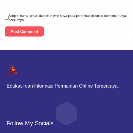
Simpan nama, email, dan situs web saya pada peramban ini untuk komentar saya
berikutnya.
Edukasi dan Informasi Permainan Online Terpercaya.
Follow My Socials