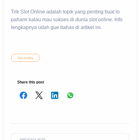
Trik Slot Online adalah topik yang penting buat lo
pahami kalau mau sukses di dunia slot online. Info
lengkapnya udah gue bahas di artikel ini.
Slot Online
Share this post
← PREVIOUS POST