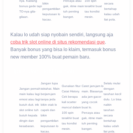
nya. Kadang
Percaya atau
100 spin
bikin
secara
bonus gede tapi
gak, ritme main
terakhir buat
pengambilan
bertahap
TO-nya gila-
tuh penting
tau kondisi
keputusan lo
kalau udah
gilaan.
banget.
mesin.
kacau.
liat pola.
Kalau lo udah siap nyobain sendiri, langsung aja
coba trik slot online di situs rekomendasi gue
.
Banyak bonus yang bisa lo klaim, termasuk bonus
new member 100% buat pemain baru.
Tips 4: Jam Hoki Bermain
Jangan lupa
Selalu mulai
Gunakan fitur
Catet jam-jam lo
Jangan pernah
istirahat. Main
dengan
Catat History.
main. Biasanya
main kalau lagi
berjam-jam
taruhan kecil
Cek berapa
ada jam gacor
emosi atau lagi
tanpa jeda
dulu. Lo bisa
kali scatter
yang cocok
butuh duit. trik
bikin otak lo
naikin
muncul dalam
buat lo.
slot online tuh
capek dan
taruhan
100 spin
Percaya atau
butuh kepala
bikin
secara
terakhir buat
gak, ritme main
dingin dan
pengambilan
bertahap
tau kondisi
tuh penting
kesabaran.
keputusan lo
kalau udah
mesin.
banget.
kacau.
liat pola.