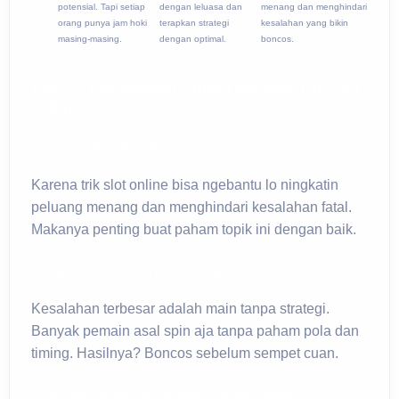
potensial. Tapi setiap
dengan leluasa dan
menang dan menghindari
orang punya jam hoki
terapkan strategi
kesalahan yang bikin
masing-masing.
dengan optimal.
boncos.
FAQ — Pertanyaan Umum seputar Trik Slot
Online
Kenapa trik slot online penting?
Karena trik slot online bisa ngebantu lo ningkatin
peluang menang dan menghindari kesalahan fatal.
Makanya penting buat paham topik ini dengan baik.
Kesalahan yang harus dihindari?
Kesalahan terbesar adalah main tanpa strategi.
Banyak pemain asal spin aja tanpa paham pola dan
timing. Hasilnya? Boncos sebelum sempet cuan.
Apa yang dimaksud dengan trik slot online?