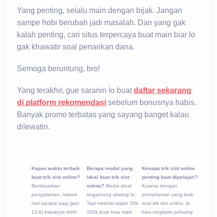
Yang penting, selalu main dengan bijak. Jangan
sampe hobi berubah jadi masalah. Dan yang gak
kalah penting, cari situs terpercaya buat main biar lo
gak khawatir soal penarikan dana.
Semoga beruntung, bro!
Yang terakhir, gue saranin lo buat
daftar sekarang
di platform rekomendasi
sebelum bonusnya habis.
Banyak promo terbatas yang sayang banget kalau
dilewatin.
Juga Sering Ditanyakan
Kapan waktu terbaik
Berapa modal yang
Kenapa trik slot online
buat trik slot online?
ideal buat trik slot
penting buat dipelajari?
Berdasarkan
online?
Modal ideal
Karena dengan
pengalaman, malam
tergantung strategi lo.
pemahaman yang baik
hari sampai pagi (jam
Tapi minimal siapin 50k-
soal trik slot online, lo
12-6) biasanya lebih
100k buat bisa main
bisa ningkatin peluang