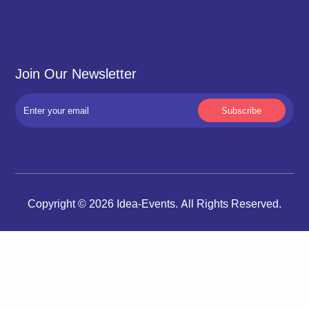
Join Our Newsletter
Copyright © 2026 Idea-Events. All Rights Reserved.