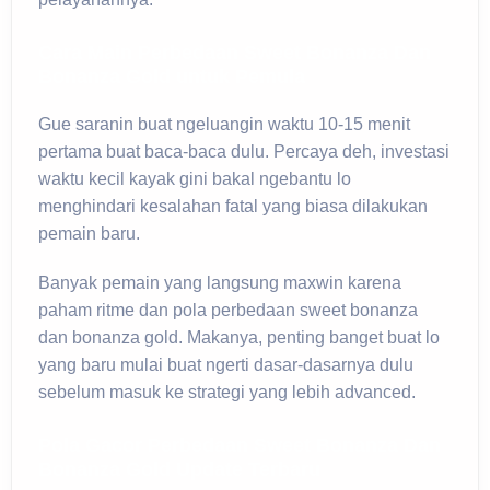
Cara Main Perbedaan Sweet Bonanza Dan
Bonanza Gold untuk Pemula
Gue saranin buat ngeluangin waktu 10-15 menit
pertama buat baca-baca dulu. Percaya deh, investasi
waktu kecil kayak gini bakal ngebantu lo
menghindari kesalahan fatal yang biasa dilakukan
pemain baru.
Banyak pemain yang langsung maxwin karena
paham ritme dan pola perbedaan sweet bonanza
dan bonanza gold. Makanya, penting banget buat lo
yang baru mulai buat ngerti dasar-dasarnya dulu
sebelum masuk ke strategi yang lebih advanced.
Pola Gacor Perbedaan Sweet Bonanza Dan
Bonanza Gold Update Terbaru