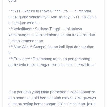
gold:
* **RTP (Return to Player):** 95.5% — ini standar
untuk game sekelasnya. Ada kalanya RTP naik tipis
di jam-jam tertentu.
* **Volatilitas:** Sedang-Tinggi — ini artinya
kemenangan cukup seimbang antara frekuensi dan
jumlah kemenangan.
* **Max Win:** Sampai ribuan kali lipat dari taruhan
lo.
* **Provider:** Dikembangkan oleh pengembang
game terkemuka dengan lisensi resmi internasional.
Fitur Unggulan Perbedaan Sweet Bonanza
Dan Bonanza Gold
Fitur pertama yang bikin perbedaan sweet bonanza
dan bonanza gold beda adalah mekanik Megaways,
di mana setiap kemenangan bikin simbol baru jatuh