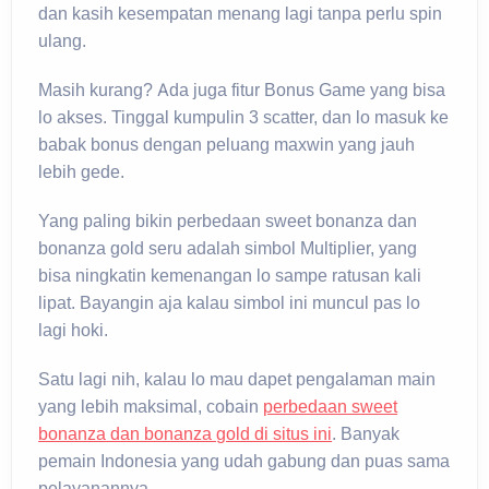
dan kasih kesempatan menang lagi tanpa perlu spin
ulang.
Masih kurang? Ada juga fitur Bonus Game yang bisa
lo akses. Tinggal kumpulin 3 scatter, dan lo masuk ke
babak bonus dengan peluang maxwin yang jauh
lebih gede.
Yang paling bikin perbedaan sweet bonanza dan
bonanza gold seru adalah simbol Multiplier, yang
bisa ningkatin kemenangan lo sampe ratusan kali
lipat. Bayangin aja kalau simbol ini muncul pas lo
lagi hoki.
Satu lagi nih, kalau lo mau dapet pengalaman main
yang lebih maksimal, cobain
perbedaan sweet
bonanza dan bonanza gold di situs ini
. Banyak
pemain Indonesia yang udah gabung dan puas sama
pelayanannya.