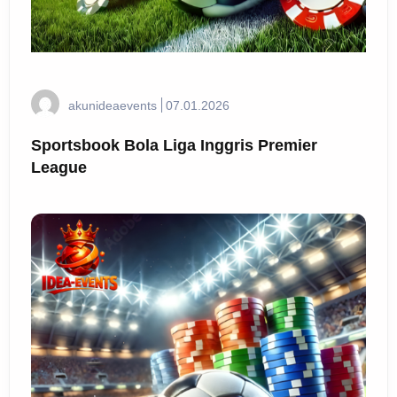
akunideaevents
07.01.2026
Sportsbook Bola Liga Inggris Premier
League