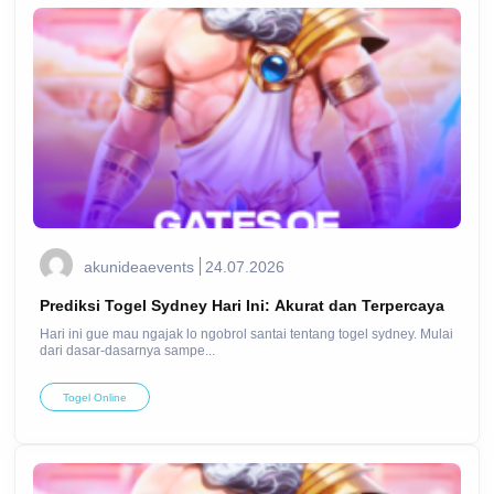
akunideaevents
24.07.2026
Prediksi Togel Sydney Hari Ini: Akurat dan Terpercaya
Hari ini gue mau ngajak lo ngobrol santai tentang togel sydney. Mulai
dari dasar-dasarnya sampe...
Togel Online