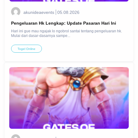
akunideaevents
05.08.2026
Pengeluaran Hk Lengkap: Update Pasaran Hari Ini
Hari ini gue mau ngajak lo ngobrol santai tentang pengeluaran hk.
Mulai dari dasar-dasarnya sampe...
Togel Online