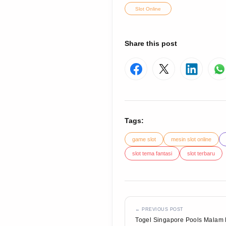
Slot Online
Share this post
Tags:
game slot
mesin slot online
slot tema fantasi
slot terbaru
← PREVIOUS POST
Togel Singapore Pools Malam 