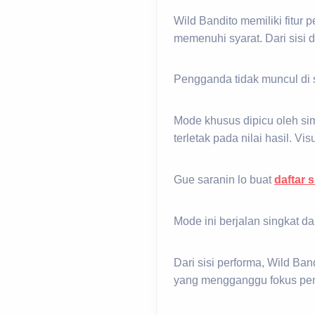
Wild Bandito memiliki fitur
memenuhi syarat. Dari sisi 
Pengganda tidak muncul di s
Mode khusus dipicu oleh si
terletak pada nilai hasil. V
Gue saranin lo buat
daftar s
Mode ini berjalan singkat 
Dari sisi performa, Wild Ban
yang mengganggu fokus pe