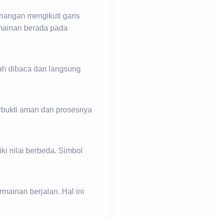
nangan mengikuti garis
rmainan berada pada
dah dibaca dan langsung
erbukti aman dan prosesnya
iki nilai berbeda. Simbol
mainan berjalan. Hal ini