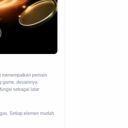
ini menempatkan pemain
ng game, desainnya
ungsi sebagai latar
tegas. Setiap elemen mudah