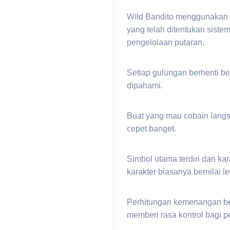
Wild Bandito menggunakan s
yang telah ditentukan siste
pengelolaan putaran.
Setiap gulungan berhenti b
dipahami.
Buat yang mau cobain langs
cepet banget.
Simbol utama terdiri dari kar
karakter biasanya bernilai le
Perhitungan kemenangan bers
memberi rasa kontrol bagi p