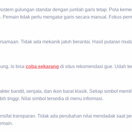
istem gulungan standar dengan jumlah garis tetap. Pola keme
m. Pemain tidak perlu mengatur garis secara manual. Fokus pe
ersamaan. Tidak ada mekanik jatuh berantai. Hasil putaran mu
ung, lo bisa
coba sekarang
di situs rekomendasi gue. Udah t
akter bandit, senjata, dan ikon barat klasik. Setiap simbol memil
bih tinggi. Nilai simbol tersedia di menu informasi.
ifat transparan. Tidak ada perubahan nilai mendadak saat per
emain.