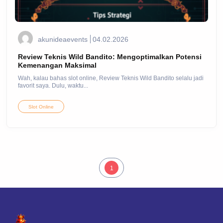
akunideaevents
04.02.2026
Review Teknis Wild Bandito: Mengoptimalkan Potensi
Kemenangan Maksimal
Wah, kalau bahas slot online, Review Teknis Wild Bandito selalu jadi
favorit saya. Dulu, waktu...
Slot Online
1