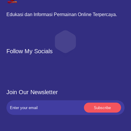
Edukasi dan Informasi Permainan Online Terpercaya.
Follow My Socials
Join Our Newsletter