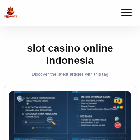
Idea-
Edukasi
dan
Events
Informasi
Permainan
Online
Terpercaya.
slot casino online
indonesia
Discover the latest articles with this tag