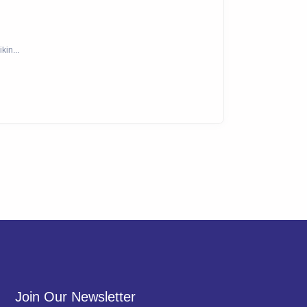
kin...
Join Our Newsletter