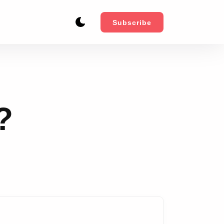
Subscribe
?