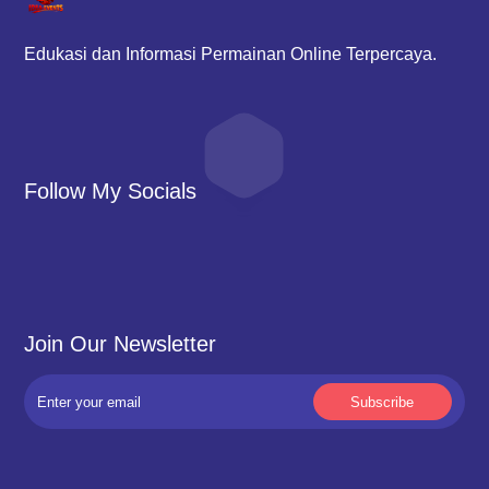
Edukasi dan Informasi Permainan Online Terpercaya.
Follow My Socials
Join Our Newsletter