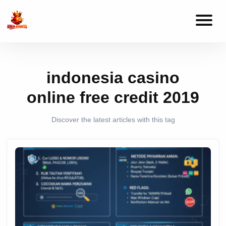
Idea-
Edukasi
dan
Events
Informasi
Permainan
Online
Terpercaya.
indonesia casino
online free credit 2019
Discover the latest articles with this tag