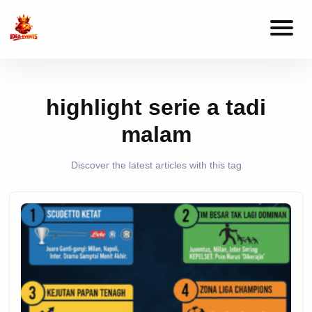
Idea-
Edukasi
dan
Events
Informasi
Permainan
Online
Terpercaya.
highlight serie a tadi
malam
Discover the latest articles with this tag