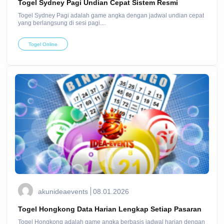
Togel Sydney Pagi Undian Cepat Sistem Resmi
Togel Sydney Pagi adalah game angka dengan jadwal undian cepat
yang berlangsung di sesi pagi....
Togel Online
akunideaevents
08.01.2026
Togel Hongkong Data Harian Lengkap Setiap Pasaran
Togel Hongkong adalah game angka berbasis jadwal harian dengan