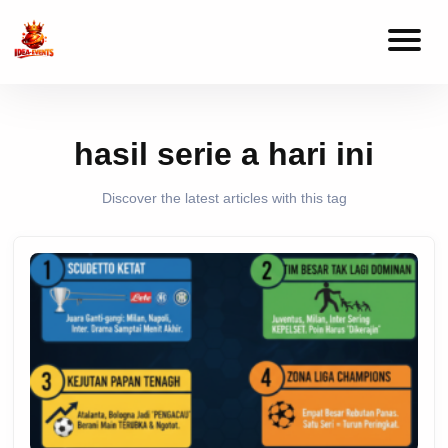
Idea-
Edukasi
dan
Events
Informasi
Permainan
Online
Terpercaya.
hasil serie a hari ini
Discover the latest articles with this tag