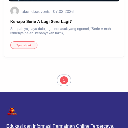
akunideaevents
07.02.2026
Kenapa Serie A Lagi Seru Lagi?
Sumpah ya, saya dulu juga termasuk yang ngomel, “Serie A mah
ritmenya pelan, kebanyakan taktik,...
Sportsbook
1
Edukasi dan Informasi Permainan Online Terpercaya.