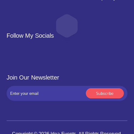
Follow My Socials
Join Our Newsletter
Copyright © 2026 Idea-Events. All Rights Reserved.