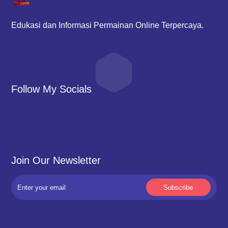
Edukasi dan Informasi Permainan Online Terpercaya.
Follow My Socials
Join Our Newsletter