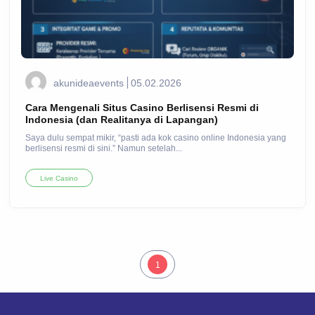
akunideaevents
05.02.2026
Cara Mengenali Situs Casino Berlisensi Resmi di
Indonesia (dan Realitanya di Lapangan)
Saya dulu sempat mikir, “pasti ada kok casino online Indonesia yang
berlisensi resmi di sini.” Namun setelah...
Live Casino
1