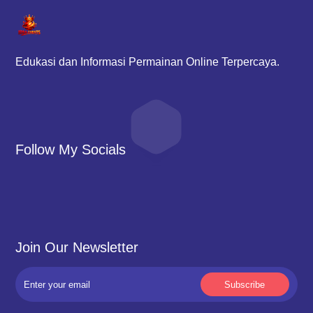
Edukasi dan Informasi Permainan Online Terpercaya.
Follow My Socials
Join Our Newsletter