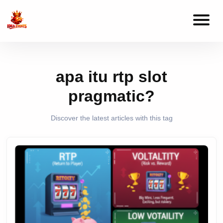
Idea-
Edukasi
dan
Events
Informasi
Permainan
Online
Terpercaya.
apa itu rtp slot
pragmatic?
Discover the latest articles with this tag