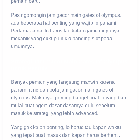
pemain baru.
Pas ngomongin jam gacor main gates of olympus,
ada beberapa hal penting yang wajib lo pahami.
Pertama-tama, lo harus tau kalau game ini punya
mekanik yang cukup unik dibanding slot pada
umumnya.
Strategi Jam Gacor Main Gates Of Olympus
untuk Pemula
Banyak pemain yang langsung maxwin karena
paham ritme dan pola jam gacor main gates of
olympus. Makanya, penting banget buat lo yang baru
mulai buat ngerti dasar-dasarnya dulu sebelum
masuk ke strategi yang lebih advanced.
Yang gak kalah penting, lo harus tau kapan waktu
yang tepat buat masuk dan kapan harus berhenti.