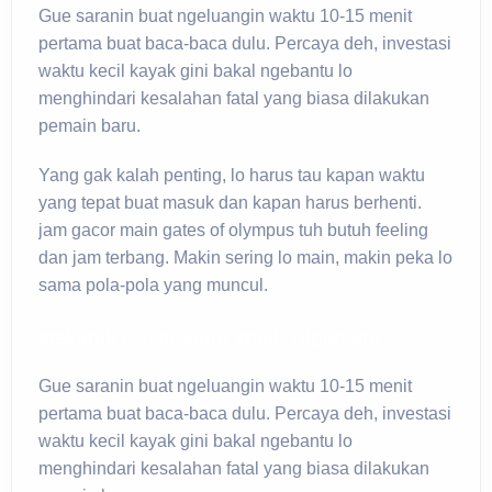
Gue saranin buat ngeluangin waktu 10-15 menit
pertama buat baca-baca dulu. Percaya deh, investasi
waktu kecil kayak gini bakal ngebantu lo
menghindari kesalahan fatal yang biasa dilakukan
pemain baru.
Yang gak kalah penting, lo harus tau kapan waktu
yang tepat buat masuk dan kapan harus berhenti.
jam gacor main gates of olympus tuh butuh feeling
dan jam terbang. Makin sering lo main, makin peka lo
sama pola-pola yang muncul.
Mekanik Dasar yang Wajib Dipahami
Gue saranin buat ngeluangin waktu 10-15 menit
pertama buat baca-baca dulu. Percaya deh, investasi
waktu kecil kayak gini bakal ngebantu lo
menghindari kesalahan fatal yang biasa dilakukan