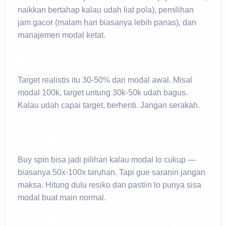
naikkan bertahap kalau udah liat pola), pemilihan
jam gacor (malam hari biasanya lebih panas), dan
manajemen modal ketat.
Berapa target harian yang realistis?
Target realistis itu 30-50% dari modal awal. Misal
modal 100k, target untung 30k-50k udah bagus.
Kalau udah capai target, berhenti. Jangan serakah.
Apakah buy spin recommended di jam gacor main
gates of olympus?
Buy spin bisa jadi pilihan kalau modal lo cukup —
biasanya 50x-100x taruhan. Tapi gue saranin jangan
maksa. Hitung dulu resiko dan pastiin lo punya sisa
modal buat main normal.
Berapa modal minimal buat jam gacor main gates of