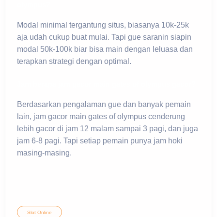
olympus?
Modal minimal tergantung situs, biasanya 10k-25k
aja udah cukup buat mulai. Tapi gue saranin siapin
modal 50k-100k biar bisa main dengan leluasa dan
terapkan strategi dengan optimal.
Jam berapa jam gacor main gates of olympus gacor?
Berdasarkan pengalaman gue dan banyak pemain
lain, jam gacor main gates of olympus cenderung
lebih gacor di jam 12 malam sampai 3 pagi, dan juga
jam 6-8 pagi. Tapi setiap pemain punya jam hoki
masing-masing.
Slot Online