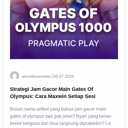
akunideaevents
05.07.2026
Strategi Jam Gacor Main Gates Of
Olympus: Cara Maxwin Setiap Sesi
Bosan sama artikel yang bahas jam gacor main
gates of olympus tapi gak jelas? Nyari yang bener-
bener berguna dan bisa langsung dipraktekin? Lo