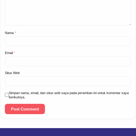
Nama
*
Email
*
Situs Web
Simpan nama, email, dan situs web saya pada peramban ini untuk komentar saya
berikutnya.