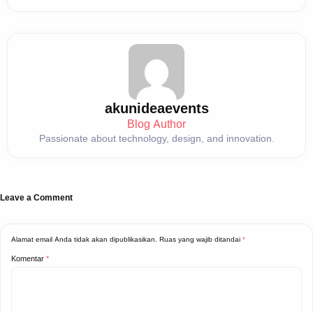
akunideaevents
Blog Author
Passionate about technology, design, and innovation.
Leave a Comment
Alamat email Anda tidak akan dipublikasikan.
Ruas yang wajib ditandai
*
Komentar
*