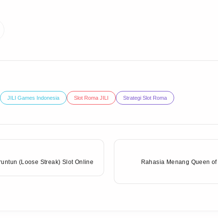
JILI Games Indonesia
Slot Roma JILI
Strategi Slot Roma
ntun (Loose Streak) Slot Online
Rahasia Menang Queen of 