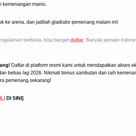
ah kemenangan manis.
 ke arena, dan jadilah gladiator pemenang malam ini!
pengalaman berbeda, bisa banget
daftar
. Banyak pemain Indone
ang!
Daftar di platform resmi kami untuk mendapatkan akses eks
 dan bebas
lag
2026. Nikmati bonus sambutan dan raih kemen
ara pemenang sekarang!
ILI
DI SINI]