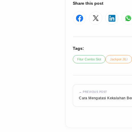
Share this post
Tags:
Fitur Combo Slot
Jackpot JILI
← PREVIOUS POST
Cara Mengatasi Kekalahan Beru