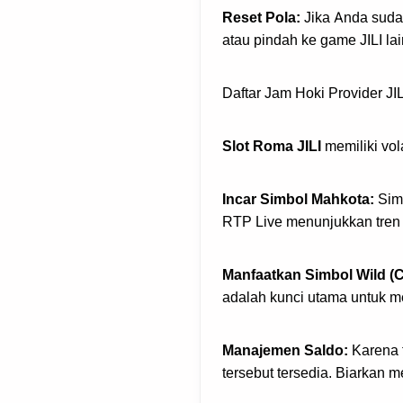
Reset Pola:
Jika Anda suda
atau pindah ke game JILI la
Daftar Jam Hoki Provider JI
Slot Roma JILI
memiliki vola
Incar Simbol Mahkota:
Simb
RTP Live menunjukkan tren n
Manfaatkan Simbol Wild (
adalah kunci utama untuk m
Manajemen Saldo:
Karena f
tersebut tersedia. Biarkan m