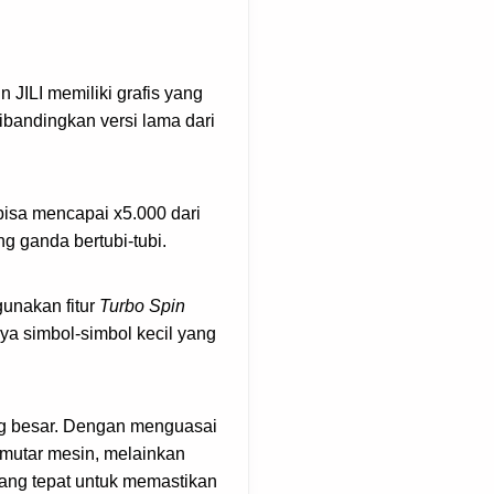
 JILI memiliki grafis yang
ibandingkan versi lama dari
isa mencapai x5.000 dari
g ganda bertubi-tubi.
unakan fitur
Turbo Spin
ya simbol-simbol kecil yang
ang besar. Dengan menguasai
emutar mesin, melainkan
ang tepat untuk memastikan