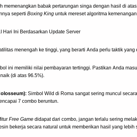
h memenangkan babak pertarungan singa dengan hasil di atas 
innya seperti
Boxing King
untuk mereset algoritma kemenangan
LI Hari Ini Berdasarkan Update Server
tilitas menengah ke tinggi, yang berarti Anda perlu taktik yang d
ol ini memiliki nilai pembayaran tertinggi. Pastikan Anda masu
aik (di atas 96.5%).
Colosseum):
Simbol Wild di Roma sangat sering muncul secara
encapai 7 combo beruntun.
itur
Free Game
didapat dari combo, jangan terlalu sering mel
esin bekerja secara natural untuk memberikan hasil yang lebih s