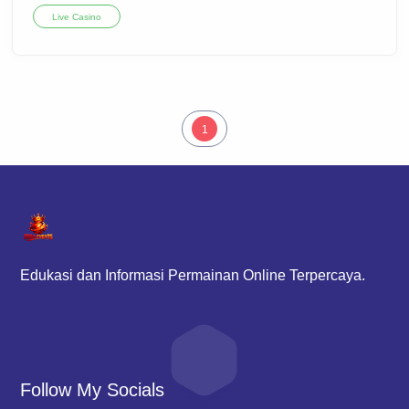
Live Casino
1
Edukasi dan Informasi Permainan Online Terpercaya.
Follow My Socials