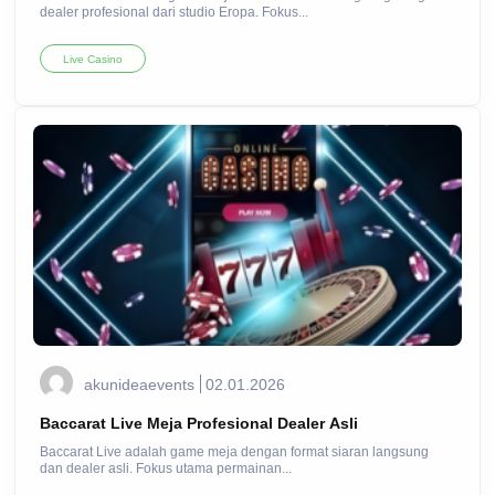
dealer profesional dari studio Eropa. Fokus...
Live Casino
akunideaevents
02.01.2026
Baccarat Live Meja Profesional Dealer Asli
Baccarat Live adalah game meja dengan format siaran langsung
dan dealer asli. Fokus utama permainan...