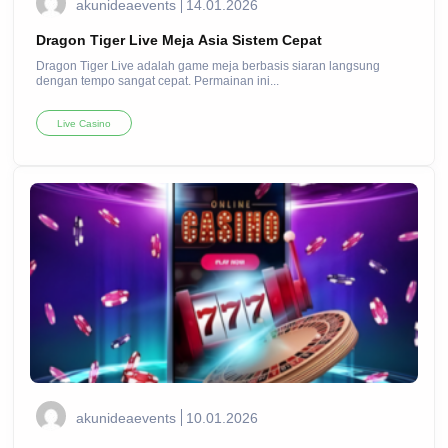
akunideaevents
14.01.2026
Dragon Tiger Live Meja Asia Sistem Cepat
Dragon Tiger Live adalah game meja berbasis siaran langsung
dengan tempo sangat cepat. Permainan ini...
Live Casino
akunideaevents
10.01.2026