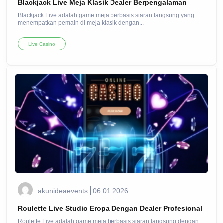
Blackjack Live Meja Klasik Dealer Berpengalaman
Blackjack Live adalah game meja berbasis siaran langsung yang
menempatkan pemain di meja klasik dengan...
Live Casino
akunideaevents
06.01.2026
Roulette Live Studio Eropa Dengan Dealer Profesional
Roulette Live adalah game meja berbasis siaran langsung dengan