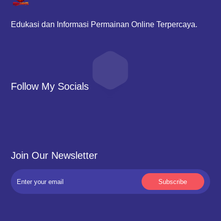
Edukasi dan Informasi Permainan Online Terpercaya.
Follow My Socials
Join Our Newsletter