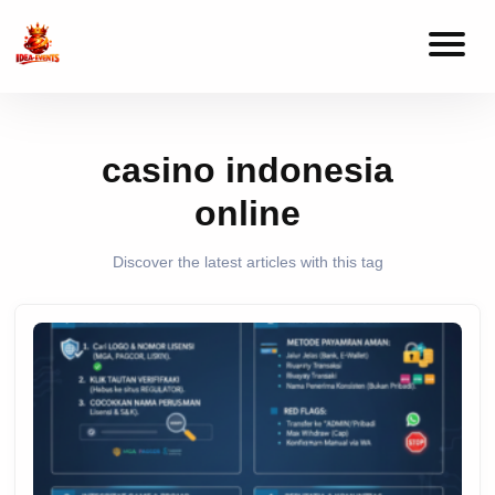
Idea-
Edukasi
dan
Events
Informasi
Permainan
Online
Terpercaya.
casino indonesia
online
Discover the latest articles with this tag