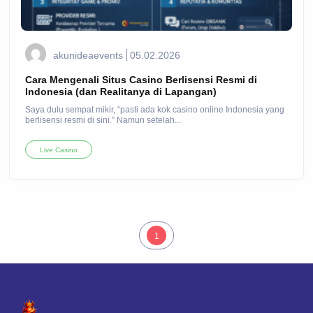
akunideaevents
05.02.2026
Cara Mengenali Situs Casino Berlisensi Resmi di
Indonesia (dan Realitanya di Lapangan)
Saya dulu sempat mikir, “pasti ada kok casino online Indonesia yang
berlisensi resmi di sini.” Namun setelah...
Live Casino
1